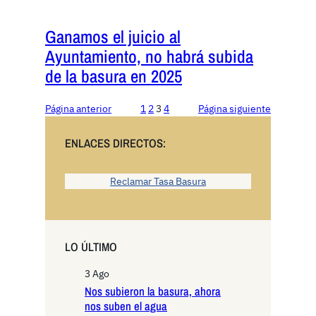
Ganamos el juicio al
Ayuntamiento, no habrá subida
de la basura en 2025
Página anterior
1
2
3
4
Página siguiente
ENLACES DIRECTOS:
Reclamar Tasa Basura
LO ÚLTIMO
3 Ago
Nos subieron la basura, ahora
nos suben el agua