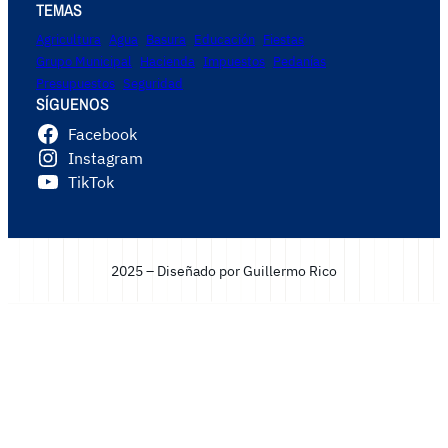
TEMAS
Agricultura
Agua
Basura
Educación
Fiestas
Grupo Municipal
Hacienda
Impuestos
Pedanías
Presupuestos
Seguridad
SÍGUENOS
Facebook
Instagram
TikTok
2025 – Diseñado por Guillermo Rico