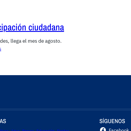
cipación ciudadana
es, llega el mes de agosto.
s
AS
SÍGUENOS
Facebook
ltura
Agua
Basura
Educación
Fiestas