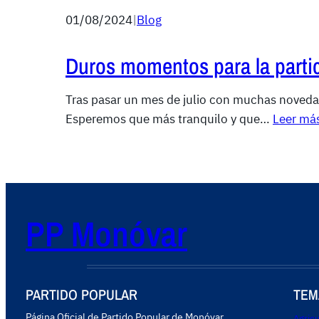
01/08/2024
|
Blog
Duros momentos para la parti
Tras pasar un mes de julio con muchas novedad
Esperemos que más tranquilo y que…
Leer má
PP Monóvar
PARTIDO POPULAR
TEM
Página Oficial de Partido Popular de Monóvar.
Agricu