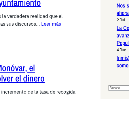
Ayuntamiento
Nos s
ahora
 la verdadera realidad que el
2 Jul
tras sus discursos…
Leer más
La Co
avanz
Popul
4 Jun
Inmig
como 
Monóvar, el
ver el dinero
S
o incremento de la tasa de recogida
e
a
r
c
h