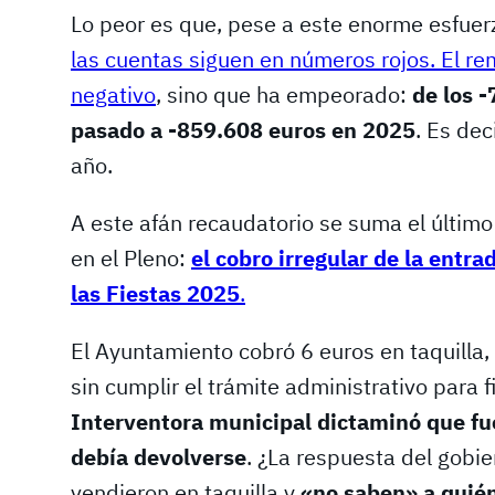
Lo peor es que, pese a este enorme esfue
las cuentas siguen en números rojos. El re
negativo
, sino que ha empeorado:
de los 
pasado a -859.608 euros en 2025
. Es de
año.
A este afán recaudatorio se suma el últi
en el Pleno:
el cobro irregular de la entra
las Fiestas 2025
.
El Ayuntamiento cobró 6 euros en taquilla
sin cumplir el trámite administrativo para fi
Interventora municipal dictaminó que fue
debía devolverse
. ¿La respuesta del gobi
vendieron en taquilla y
«no saben» a quién