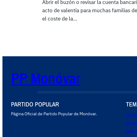
Abrir el buzón o revisar la cuenta bancar
acto de valentía para muchas familias 
el coste de la…
PP Monóvar
PARTIDO POPULAR
TEM
Página Oficial de Partido Popular de Monóvar.
Agricu
Grupo
Presu