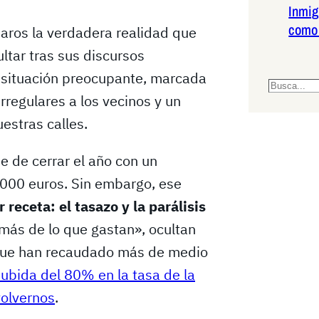
Inmig
como 
aros la verdadera realidad que
ultar tras sus discursos
a situación preocupante, marcada
S
rregulares a los vecinos y un
e
estras calles.
a
r
e de cerrar el año con un
c
.000 euros. Sin embargo, ese
h
r receta: el tasazo y la parálisis
más de lo que gastan», ocultan
 que han recaudado más de medio
subida del 80% en la tasa de la
volvernos
.