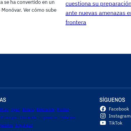
ia se ha convertido en un
cuestiona su preparació
de Monóvar. Ver cómo sube
ante nuevas amenazas en
frontera
AS
SÍGUENOS
Facebook
ltura
Agua
Basura
Educación
Fiestas
Instagram
 Municipal
Hacienda
Impuestos
Pedanías
TikTok
puestos
Seguridad