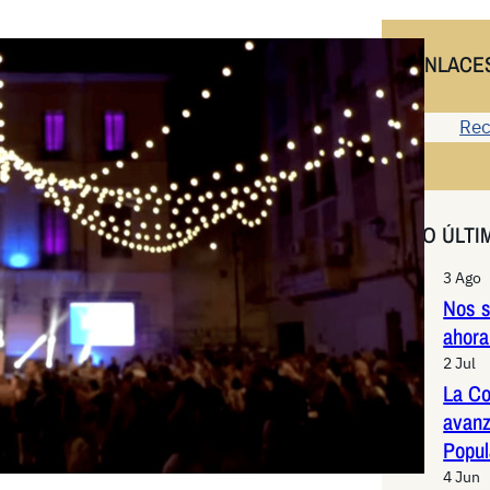
ENLACE
Rec
LO ÚLTI
3 Ago
Nos s
ahora
2 Jul
La Co
avanz
Popul
4 Jun